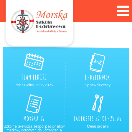
PLAN LEKCJI
E-dziennik
rok szkolny 2025/2026
Sprawdź oceny
Morska TV
Jadłospis 22.06-25.06
Szkolna telewizja zespół pasjonatów
Menu jadalni
mediów, gotowych do uchwycenia