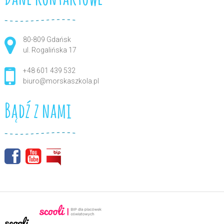
80-809 Gdańsk
ul. Rogalińska 17
+48 601 439 532
biuro@morskaszkola.pl
Bądź z nami