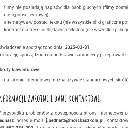
filmy nie posiadają napisów dla osób głuchych (filmy zost
dostępności cyfrowej)
alternatywa w postaci tekstu (nie wszystkie pliki graficzne po
kontrast dla treści niebędących tekstem (nie wszystkie pliki g
świadczenie sporządzono dnia:
2025-03-31
.
eklarację sporządzono na podstawie samooceny przeprowadzon
króty klawiaturowe:
na stronie internetowej można używać standardowych skrót
nformacje zwrotne i dane kontaktowe:
 przypadku problemów z dostępnością strony internetowej p
ednarz
, adres e-mail:
j.bednarz@morskaszkola.pl
. Kontakto
48 667 384 000
. Tą samą drogą można składać wnioski o udo