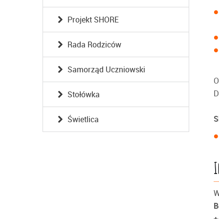
Projekt SHORE
Rada Rodziców
Samorząd Uczniowski
O
D
Stołówka
S
Świetlica
I
W
B
+