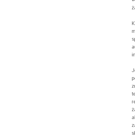
ż
K
m
s
a
i
J
p
z
t
r
ż
a
z
s