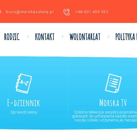
biuro@morskaszkola.pl
+48 601 439 532
RODZIC
KONTAKT
WOLONTARIAT
POLITYKA
E-dziennik
Morska TV
Sprawdź oceny
Szkolna telewizja zespół pasjonató
gotowych do uchwycenia każdej ważne
naszej szkole i uczynienia jej nieza