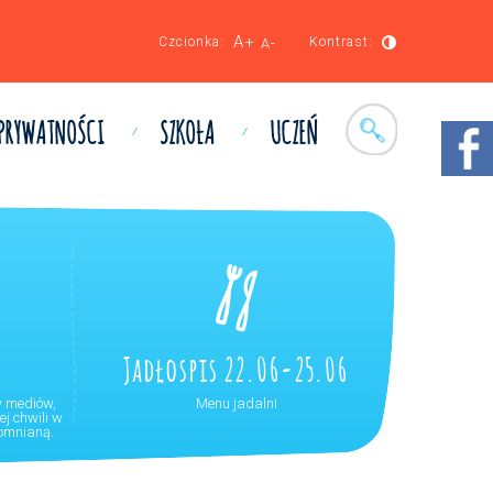
A+
Czcionka:
Kontrast:
A-
 PRYWATNOŚCI
SZKOŁA
UCZEŃ
Jadłospis 22.06-25.06
w mediów,
Menu jadalni
j chwili w
pomnianą.