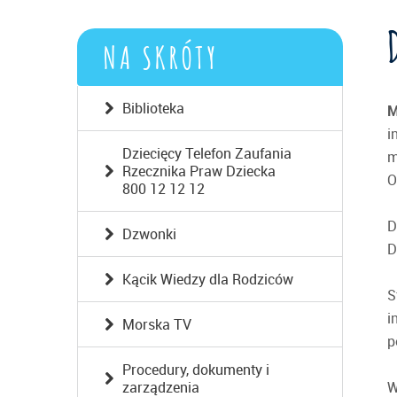
NA SKRÓTY
Biblioteka
M
i
Dziecięcy Telefon Zaufania
m
Rzecznika Praw Dziecka
O
800 12 12 12
D
Dzwonki
D
Kącik Wiedzy dla Rodziców
S
i
Morska TV
p
Procedury, dokumenty i
zarządzenia
W