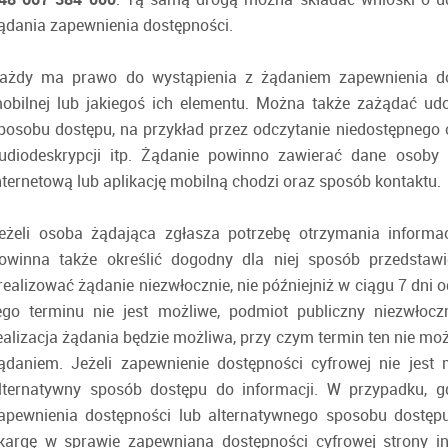
ądania zapewnienia dostępności.
ażdy ma prawo do wystąpienia z żądaniem zapewnienia dostę
obilnej lub jakiegoś ich elementu. Można także zażądać ud
posobu dostępu, na przykład przez odczytanie niedostępnego 
udiodeskrypcji itp. Żądanie powinno zawierać dane osoby z
nternetową lub aplikację mobilną chodzi oraz sposób kontaktu.
eżeli osoba żądająca zgłasza potrzebę otrzymania informa
owinna także określić dogodny dla niej sposób przedstawie
realizować żądanie niezwłocznie, nie późniejniż w ciągu 7 dni 
ego terminu nie jest możliwe, podmiot publiczny niezwłoc
ealizacja żądania będzie możliwa, przy czym termin ten nie moż
ądaniem. Jeżeli zapewnienie dostępności cyfrowej nie jes
lternatywny sposób dostępu do informacji. W przypadku, g
apewnienia dostępności lub alternatywnego sposobu dostęp
kargę w sprawie zapewniana dostępności cyfrowej strony int