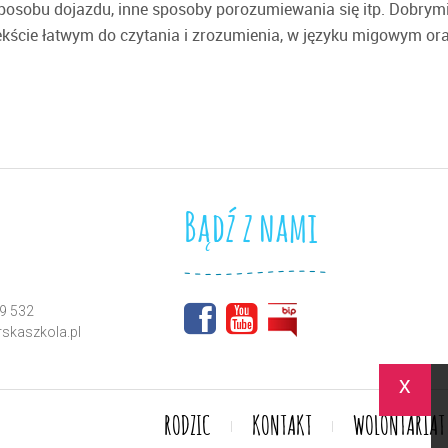
posobu dojazdu, inne sposoby porozumiewania się itp. Dobrymi
ekście łatwym do czytania i zrozumienia, w języku migowym ora
Bądź z nami
9 532
skaszkola.pl
x
RODZIC
KONTAKT
WOLONTARIAT