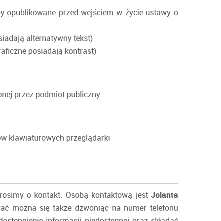
ały opublikowane przed wejściem w życie ustawy o
siadają alternatywny tekst)
raficzne posiadają kontrast)
ej przez podmiot publiczny.
ów klawiaturowych przeglądarki
rosimy o kontakt. Osobą kontaktową jest
Jolanta
wać można się także dzwoniąc na numer telefonu
stępnienie informacji niedostępnej oraz składać