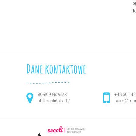
s
t
Dane kontaktowe
80-809 Gdańsk
+48 601 43
ul. Rogalińska 17
biuro@mor