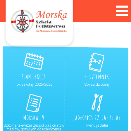
PLAN LEKCJI
E-dziennik
rok szkolny 2025/2026
Sprawdź oceny
Morska TV
Jadłospis 22.06-25.06
Szkolna telewizja zespół pasjonatów
Menu jadalni
mediów, gotowych do uchwycenia