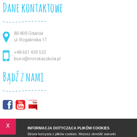
Dane kontaktowe
80-809 Gdańsk
ul. Rogalińska 17
+48 601 439 532
biuro@morskaszkola.pl
Bądź z nami
x
INFORMACJA DOTYCZĄCA PLIKÓW COOKIES
Strona korzysta z plików cookies. Możesz określić warunki