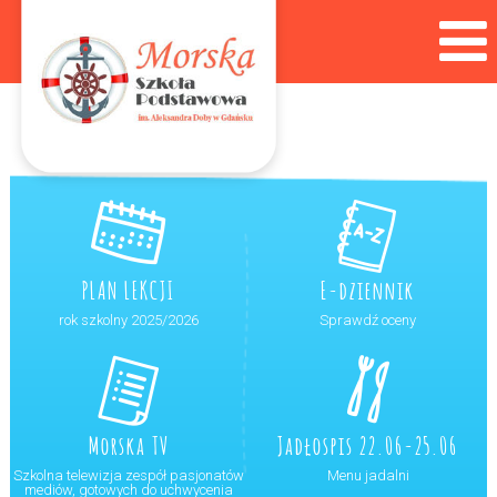
PLAN LEKCJI
E-dziennik
rok szkolny 2025/2026
Sprawdź oceny
Morska TV
Jadłospis 22.06-25.06
Szkolna telewizja zespół pasjonatów
Menu jadalni
mediów, gotowych do uchwycenia