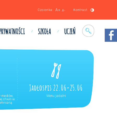
A+
Czcionka:
Kontrast:
A-
 PRYWATNOŚCI
SZKOŁA
UCZEŃ
Jadłospis 22.06-25.06
w mediów,
Menu jadalni
j chwili w
pomnianą.