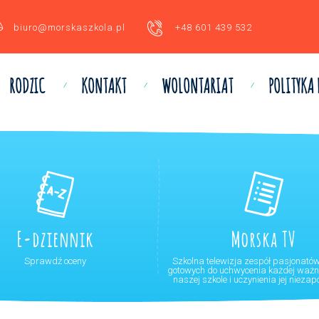
biuro@morskaszkola.pl
+48 601 439 532
RODZIC
KONTAKT
WOLONTARIAT
POLITYKA
E-dziennik
Morska TV
Sprawdź oceny
Szkolna telewizja zespół pasjonató
gotowych do uchwycenia każdej ważne
naszej szkole i uczynienia jej nieza