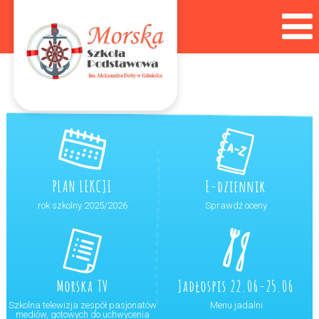
PLAN LEKCJI
E-dziennik
rok szkolny 2025/2026
Sprawdź oceny
Morska TV
Jadłospis 22.06-25.06
Szkolna telewizja zespół pasjonatów
Menu jadalni
mediów, gotowych do uchwycenia