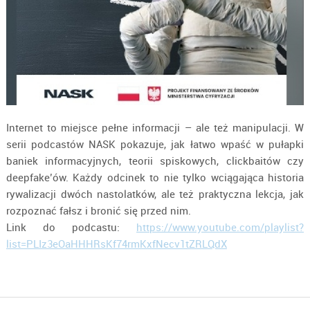
Internet to miejsce pełne informacji – ale też manipulacji. W
serii podcastów NASK pokazuje, jak łatwo wpaść w pułapki
baniek informacyjnych, teorii spiskowych, clickbaitów czy
deepfake’ów. Każdy odcinek to nie tylko wciągająca historia
rywalizacji dwóch nastolatków, ale też praktyczna lekcja, jak
rozpoznać fałsz i bronić się przed nim.
Link do podcastu:
https://www.youtube.com/playlist?
list=PLIz3eOaHHHRsKf74rmKxfNecv1tZRLQdX