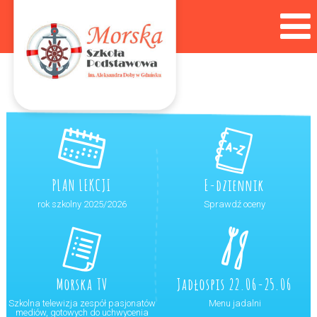
PLAN LEKCJI
E-dziennik
rok szkolny 2025/2026
Sprawdź oceny
Morska TV
Jadłospis 22.06-25.06
Szkolna telewizja zespół pasjonatów
Menu jadalni
mediów, gotowych do uchwycenia