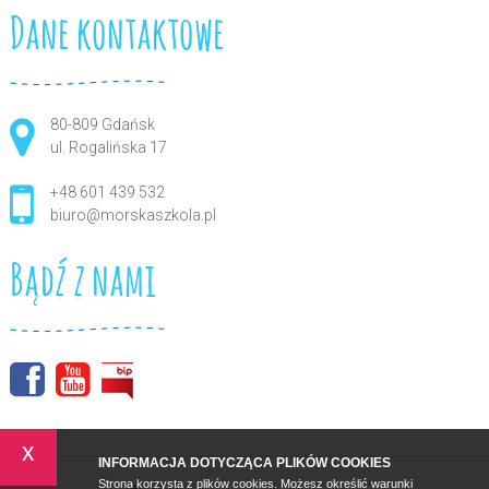
Dane kontaktowe
80-809 Gdańsk
ul. Rogalińska 17
+48 601 439 532
biuro@morskaszkola.pl
Bądź z nami
x
INFORMACJA DOTYCZĄCA PLIKÓW COOKIES
Strona korzysta z plików cookies. Możesz określić warunki