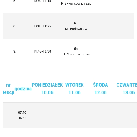
5.
10:30-11:15
P. Skwarcow j.hiszp
6c
8.
13:40-14:25
M. Bielawa zw
6a
9.
14:45-15:30
J. Markiewicz zw
PONIEDZIAŁEK
WTOREK
ŚRODA
CZWART
nr
godzina
10.06
11.06
12.06
13.06
lekcji
07:10-
1.
07:55