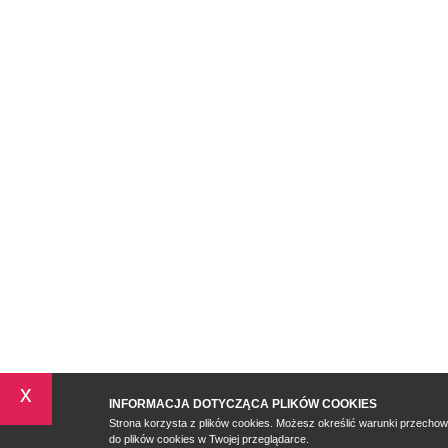
x
INFORMACJA DOTYCZĄCA PLIKÓW COOKIES
Strona korzysta z plików cookies. Możesz określić warunki przecho
do plików cookies w Twojej przeglądarce.