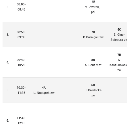
4E
08:00-
2.
M. Żwirek j.
08:45
pol
5C
08:50-
7D
3.
Z. Glac-
09:35
P. Barnigiel zw
Ściebura z
7B
09:40-
8B
A.
4.
10:25
A. Reut mat
Kaszubows
zw
6D
10:30-
4A
5.
J. Brodecka
11:15
L. Napiątek zw
zw
11:30-
6.
12:15