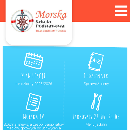
PLAN LEKCJI
E-dziennik
rok szkolny 2025/2026
Sprawdź oceny
Morska TV
Jadłospis 22.06-25.06
Szkolna telewizja zespół pasjonatów
Menu jadalni
mediów, gotowych do uchwycenia