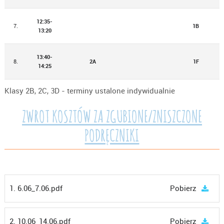
12:35-
7.
1B
13:20
13:40-
8.
2A
1F
14:25
Klasy 2B, 2C, 3D - terminy ustalone indywidualnie
ZWROT KOSZTÓW ZA ZGUBIONE/ZNISZCZONE
PODRĘCZNIKI
1. 6.06_7.06.pdf
Pobierz
2. 10.06_14.06.pdf
Pobierz