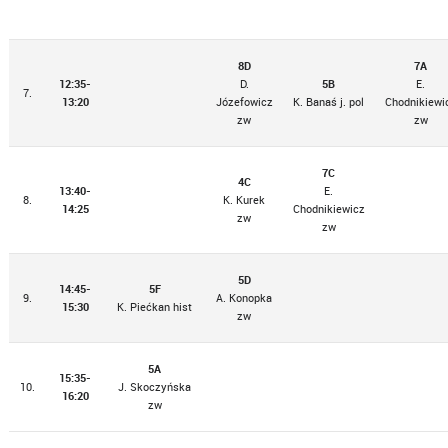
8D
7A
12:35-
D.
5B
E.
7.
13:20
Józefowicz
K. Banaś j. pol
Chodnikiewi
zw
zw
7C
4C
13:40-
E.
8.
K. Kurek
14:25
Chodnikiewicz
zw
zw
5D
14:45-
5F
9.
A. Konopka
15:30
K. Piećkan hist
zw
5A
15:35-
10.
J. Skoczyńska
16:20
zw